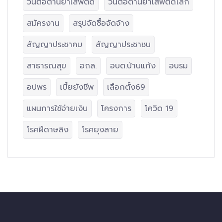
วันต่อต้านยาเสพติด
วันต่อต้านยาเสพติดโลก
สมัครงาน
สรุปจัดซื้อจัดจ้าง
สัญญาประชาคม
สัญญาประชาชน
สาธารณสุข
อถล.
อบต.บ้านแก้ง
อบรม
อปพร
เบี้ยยังชีพ
เลือกตั้ง69
แผนการใช้จ่ายเงิน
โครงการ
โควิด 19
โรคฝีดาษลิง
โรคยุงลาย