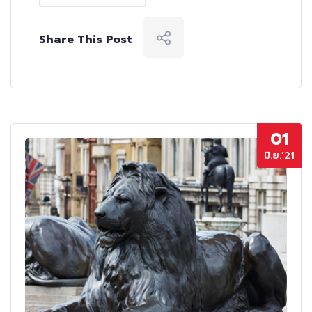
Share This Post
01
มิ.ย.’21