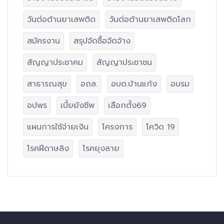
วันต่อต้านยาเสพติด
วันต่อต้านยาเสพติดโลก
สมัครงาน
สรุปจัดซื้อจัดจ้าง
สัญญาประชาคม
สัญญาประชาชน
สาธารณสุข
อถล.
อบต.บ้านแก้ง
อบรม
อปพร
เบี้ยยังชีพ
เลือกตั้ง69
แผนการใช้จ่ายเงิน
โครงการ
โควิด 19
โรคฝีดาษลิง
โรคยุงลาย