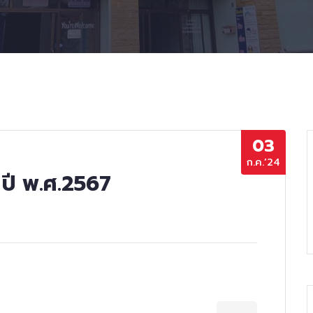
03
ก.ค.’24
 ปี พ.ศ.2567