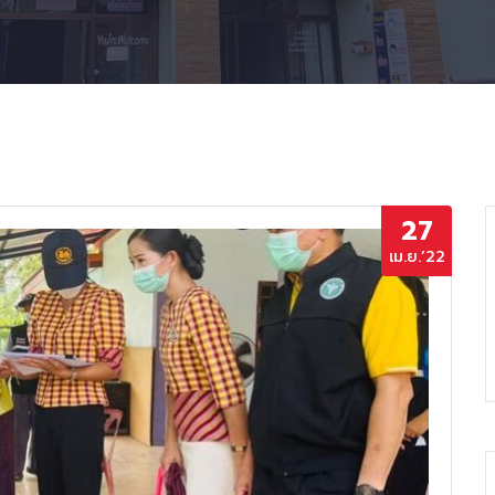
27
เม.ย.’22