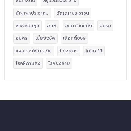
สมัครงาน
สรุปจัดซื้อจัดจ้าง
สัญญาประชาคม
สัญญาประชาชน
สาธารณสุข
อถล.
อบต.บ้านแก้ง
อบรม
อปพร
เบี้ยยังชีพ
เลือกตั้ง69
แผนการใช้จ่ายเงิน
โครงการ
โควิด 19
โรคฝีดาษลิง
โรคยุงลาย