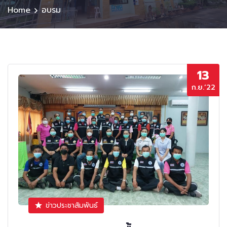
Home
อบรม
13
ก.ย.’22
ข่าวประชาสัมพันธ์