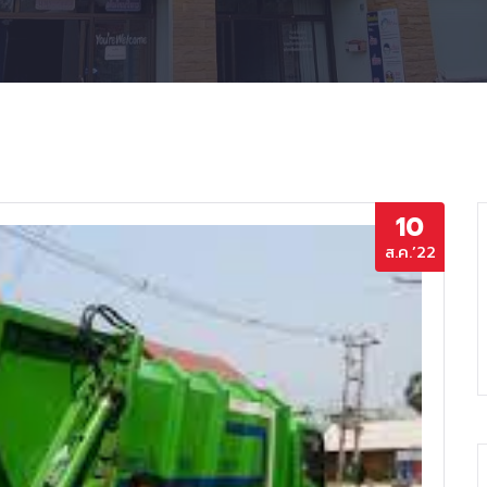
10
ส.ค.’22