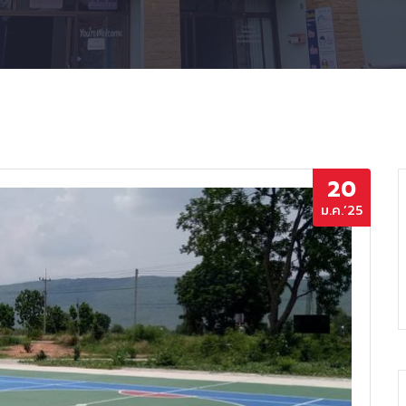
20
ม.ค.’25