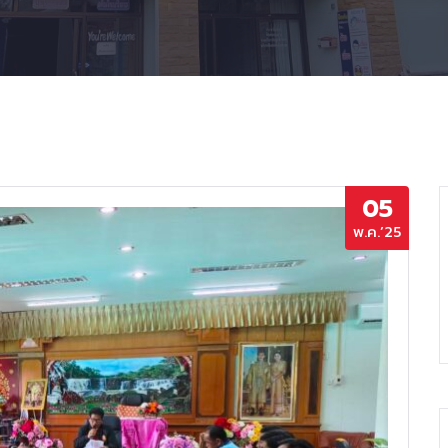
05
พ.ค.’25