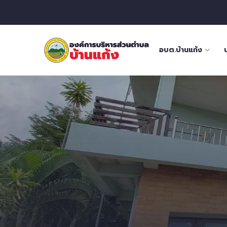
อบต.บ้านแก้ง