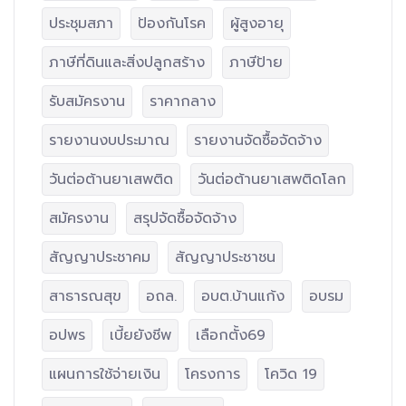
ประชุมสภา
ป้องกันโรค
ผู้สูงอายุ
ภาษีที่ดินและสิ่งปลูกสร้าง
ภาษีป้าย
รับสมัครงาน
ราคากลาง
รายงานงบประมาณ
รายงานจัดซื้อจัดจ้าง
วันต่อต้านยาเสพติด
วันต่อต้านยาเสพติดโลก
สมัครงาน
สรุปจัดซื้อจัดจ้าง
สัญญาประชาคม
สัญญาประชาชน
สาธารณสุข
อถล.
อบต.บ้านแก้ง
อบรม
อปพร
เบี้ยยังชีพ
เลือกตั้ง69
แผนการใช้จ่ายเงิน
โครงการ
โควิด 19