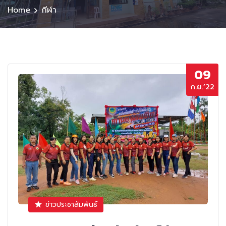
Home
กีฬา
09
ก.ย.’22
ข่าวประชาสัมพันธ์