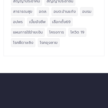
สัญญาประชาคม
สัญญาประชาชน
สาธารณสุข
อถล.
อบต.บ้านแก้ง
อบรม
อปพร
เบี้ยยังชีพ
เลือกตั้ง69
แผนการใช้จ่ายเงิน
โครงการ
โควิด 19
โรคฝีดาษลิง
โรคยุงลาย