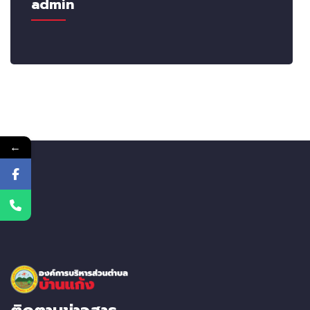
admin
←