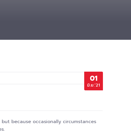
01
มิ.ย.’21
in, but because occasionally circumstances
s.