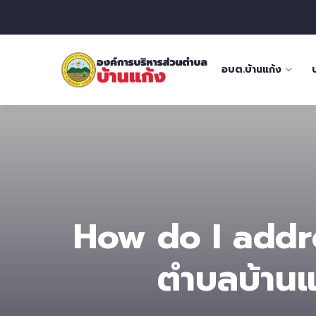
อบต.บ้านแก้ง
How do I addre
ตําบลบ้านแ