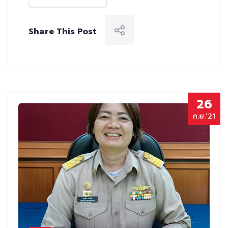
Share This Post
26
ก.ย.’21