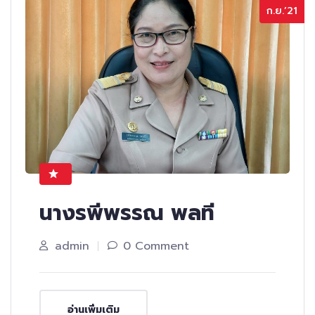
ก.ย.’21
นางรพีพรรณ พลที
admin
0 Comment
อ่านเพิ่มเติม