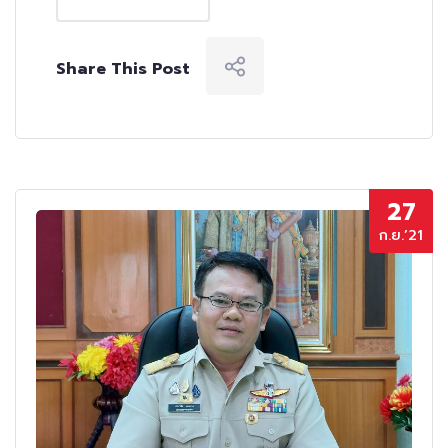
Share This Post
27
ก.ย.’21