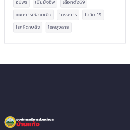
อปพร
เบี้ยยังชีพ
เลือกตั้ง69
แผนการใช้จ่ายเงิน
โครงการ
โควิด 19
โรคฝีดาษลิง
โรคยุงลาย