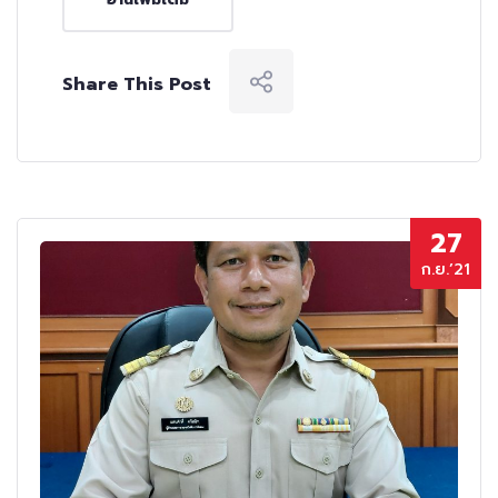
Share This Post
27
ก.ย.’21