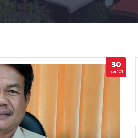
30
ก.ย.’21