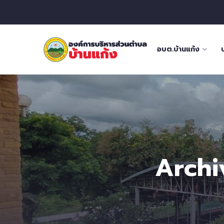
อบต.บ้านแก้ง
Archi