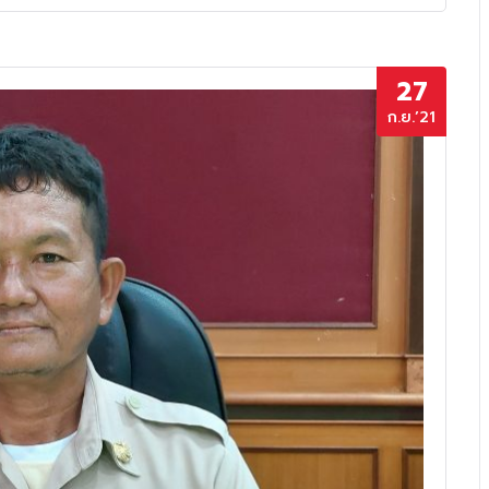
27
ก.ย.’21