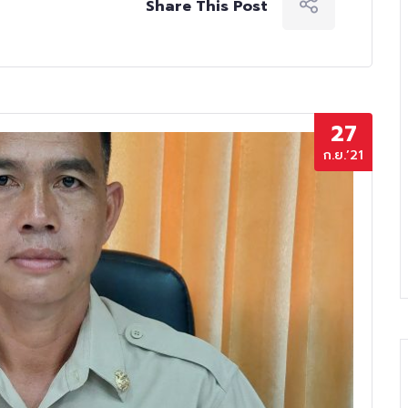
Share This Post
27
ก.ย.’21