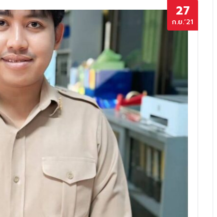
27
ก.ย.’21