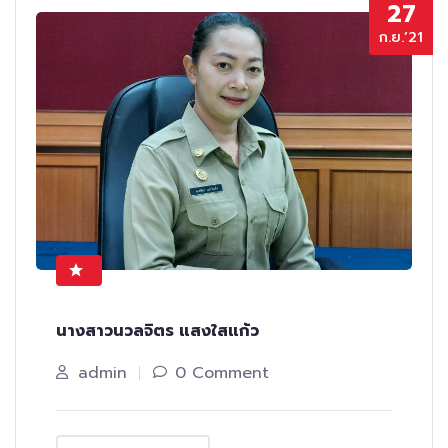
27
ก.ย.’21
นางสาวนวลจิตร แสงใสแก้ว
admin
0 Comment