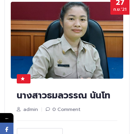
27
ก.ย.’21
นางสาวธมลวรรณ นันโท
admin
0 Comment
←