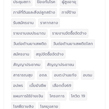
ประชุมสภา
ป้องกันโรค
ผู้สูงอายุ
ภาษีที่ดินและสิ่งปลูกสร้าง
ภาษีป้าย
รับสมัครงาน
ราคากลาง
รายงานงบประมาณ
รายงานจัดซื้อจัดจ้าง
วันต่อต้านยาเสพติด
วันต่อต้านยาเสพติดโลก
สมัครงาน
สรุปจัดซื้อจัดจ้าง
สัญญาประชาคม
สัญญาประชาชน
สาธารณสุข
อถล.
อบต.บ้านแก้ง
อบรม
อปพร
เบี้ยยังชีพ
เลือกตั้ง69
แผนการใช้จ่ายเงิน
โครงการ
โควิด 19
โรคฝีดาษลิง
โรคยุงลาย