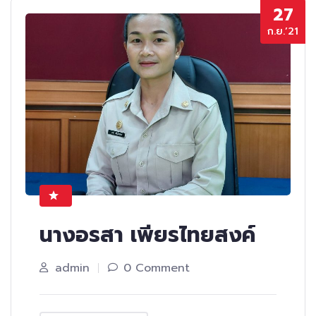
27
ก.ย.’21
นางอรสา เพียรไทยสงค์
admin
0 Comment