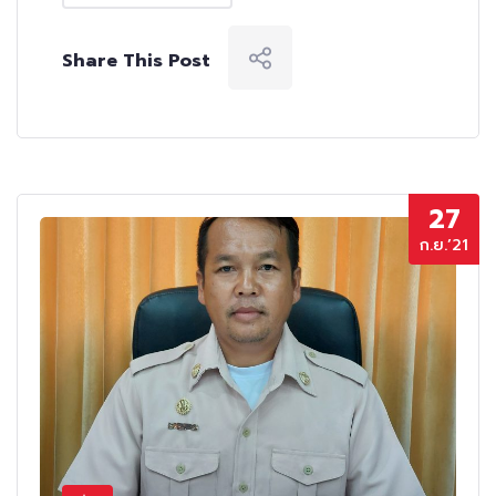
Share This Post
27
ก.ย.’21