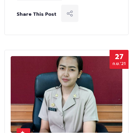
Share This Post
27
ก.ย.’21