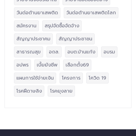
วันต่อต้านยาเสพติด
วันต่อต้านยาเสพติดโลก
สมัครงาน
สรุปจัดซื้อจัดจ้าง
สัญญาประชาคม
สัญญาประชาชน
สาธารณสุข
อถล.
อบต.บ้านแก้ง
อบรม
อปพร
เบี้ยยังชีพ
เลือกตั้ง69
แผนการใช้จ่ายเงิน
โครงการ
โควิด 19
โรคฝีดาษลิง
โรคยุงลาย