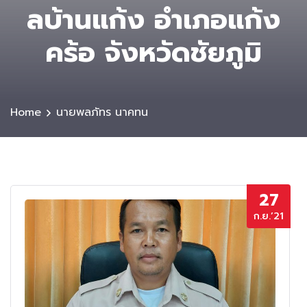
ลบ้านแก้ง อำเภอแก้ง
คร้อ จังหวัดชัยภูมิ
Home
นายพลภัทร นาคทน
27
ก.ย.’21