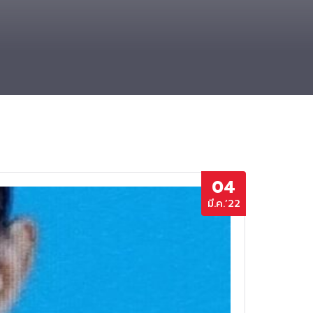
04
มี.ค.’22