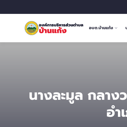
อบต.บ้านแก้ง
นางละมูล กลางวง
อำเ