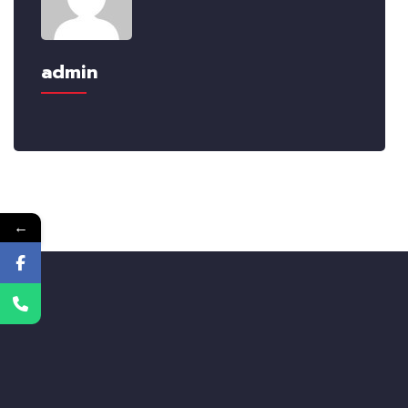
admin
←