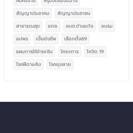
สมัครงาน
สรุปจัดซื้อจัดจ้าง
สัญญาประชาคม
สัญญาประชาชน
สาธารณสุข
อถล.
อบต.บ้านแก้ง
อบรม
อปพร
เบี้ยยังชีพ
เลือกตั้ง69
แผนการใช้จ่ายเงิน
โครงการ
โควิด 19
โรคฝีดาษลิง
โรคยุงลาย