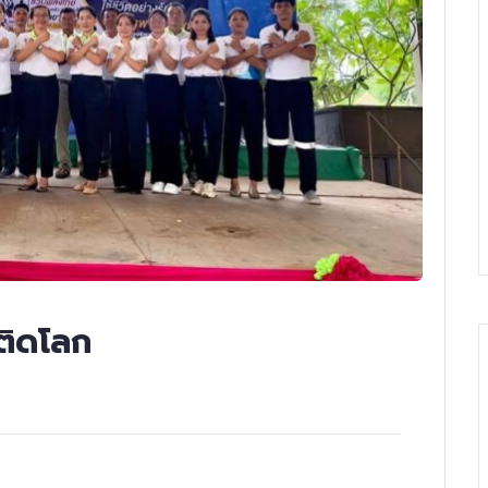
พติดโลก