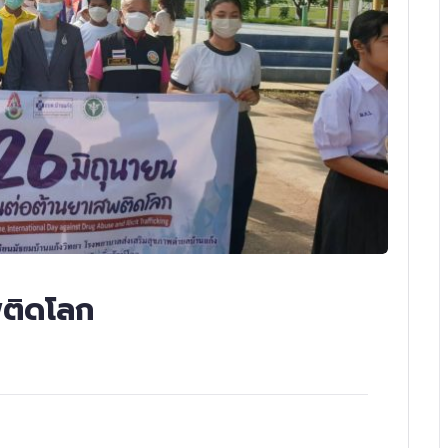
พติดโลก