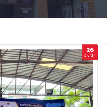
26
มิ.ย.’24