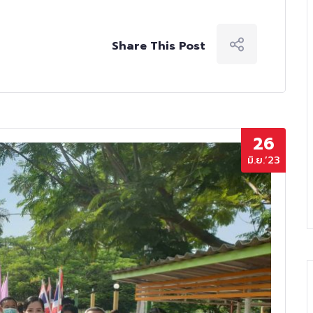
Share This Post
26
มิ.ย.’23