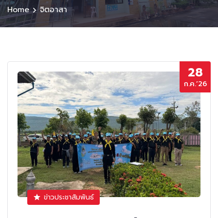
Home
จิตอาสา
28
ก.ค.’26
ข่าวประชาสัมพันธ์