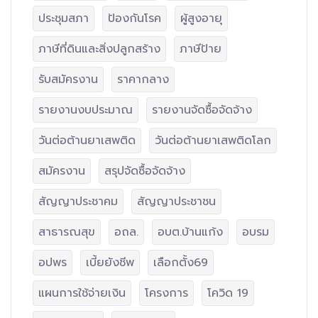
ประชุมสภา
ป้องกันโรค
ผู้สูงอายุ
ภาษีที่ดินและสิ่งปลูกสร้าง
ภาษีป้าย
รับสมัครงาน
ราคากลาง
รายงานงบประมาณ
รายงานจัดซื้อจัดจ้าง
วันต่อต้านยาเสพติด
วันต่อต้านยาเสพติดโลก
สมัครงาน
สรุปจัดซื้อจัดจ้าง
สัญญาประชาคม
สัญญาประชาชน
สาธารณสุข
อถล.
อบต.บ้านแก้ง
อบรม
อปพร
เบี้ยยังชีพ
เลือกตั้ง69
แผนการใช้จ่ายเงิน
โครงการ
โควิด 19