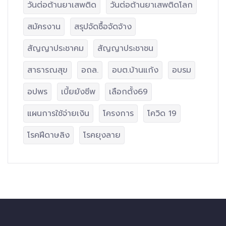
วันต่อต้านยาเสพติด
วันต่อต้านยาเสพติดโลก
สมัครงาน
สรุปจัดซื้อจัดจ้าง
สัญญาประชาคม
สัญญาประชาชน
สาธารณสุข
อถล.
อบต.บ้านแก้ง
อบรม
อปพร
เบี้ยยังชีพ
เลือกตั้ง69
แผนการใช้จ่ายเงิน
โครงการ
โควิด 19
โรคฝีดาษลิง
โรคยุงลาย