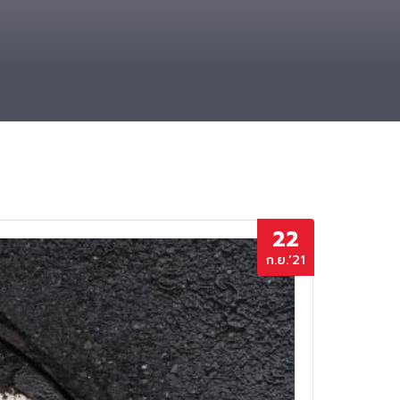
22
ก.ย.’21