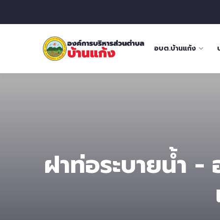
อบต.บ้านแก้ง
ฝาท่อระบายน้ำ - 