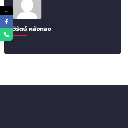
←
วิรัตน์ คลังทอง