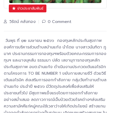
ข่าวประชาสัมพันธ์
วิรัตน์ คลังทอง
0 Comment
วันพุธ ที่ ๑๒ เมษายน ๒๕๖๖ กองทุนหลักประกันสุขภาพ
องค์การบริหารส่วนตำบลบ้านแก้ง นำโดย นางสาวนันทิดา ภู
มาศ ประธานกรรมการกองทุนฯพร้อมด้วยคณะกรรมการกอง
ทุนฯ และนางบุหลัน ธรรมมา ปลัด เลขานุการกองทุนหลัก
ประกันสุขภาพ อบต.บ้านแก้ง ดำเนินงานประกวดเต้นแอโรบิก
ตามโครงการ TO BE NUMBER 1 ขยับกายสบายชีวี ด้วยวิธี
เต้นแอโรบิค ส่งเสริมการออกกำลังกาย กลุ่มวัยทำงานตำบล
บ้านแก้ง ประจำปี ๒๕๖๖ มีวัตถุประสงค์เพื่อส่งเสริมให้
ประชาชนทั่วไป มีสุขภาพแข็งแรงโดยการออกกำลังกาย
อย่างสม่ำเสมอ ลดภาวการณ์เจ็บป่วยด้วยโรคต่างๆส่งเสริม
ความสามัคคีแก่หมู่คณะใช้เวลาว่างให้เกิดประโยชน์ สร้างแกน
นำออกกำลังกายอย่างเป็นรูปแบบ เกิดชุมชนสร้างสุขภาพ ใน