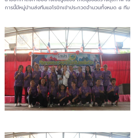
การนี้มีหมู่บ้านส่งทีมแอโรบิกเข้าประกวดจำนวนทั้งหมด ๘ ทีม