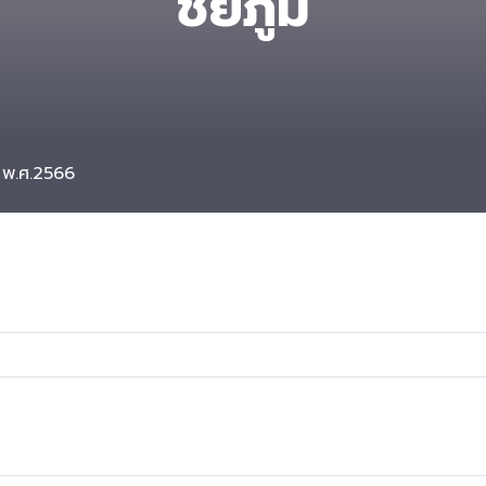
ชัยภูมิ
ม พ.ศ.2566