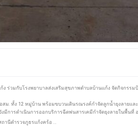
านแก้ง ร่วมกับโรงพยาบาลส่งเสริมสุขภาพตำบลบ้านแก้ง จัดกิจกร
 อสม. ทั้ง 12 หมู่บ้าน พร้อมขบวนเดินรณรงค์กำจัดลูกน้ำยุงลายแ
้ยังมีการดำเนินการออกบริการฉีดพ่นสารเคมีกำจัดยุงลายในพื้นที่ อย
านีตำรวจภูธรแก้งคร้อ …