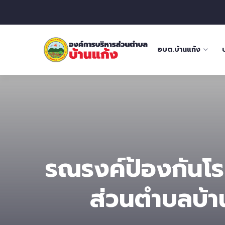
อบต.บ้านแก้ง
รณรงค์ป้องกันโร
ส่วนตําบลบ้า