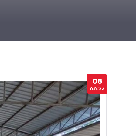
08
ก.ค.’22