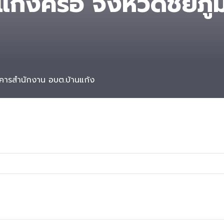
แก้งคร้อ จังหวัดชัยภูม
าคารสำนักงาน อบต.บ้านแก้ง