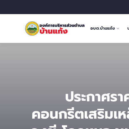
อบต.บ้านแก้ง
ประกาศรา
คอนกรีตเสริมเห