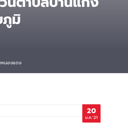
วนตําบลบ้านแก้ง
ภูมิ
โคกหนองแดง
20
ม.ค.’21