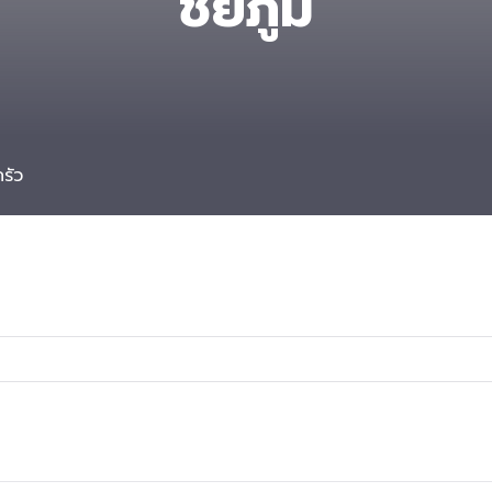
ชัยภูมิ
รัว