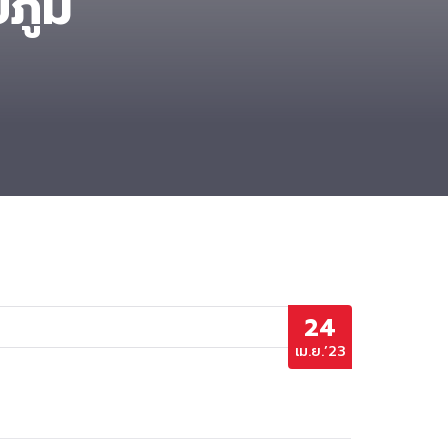
ภูมิ
24
เม.ย.’23