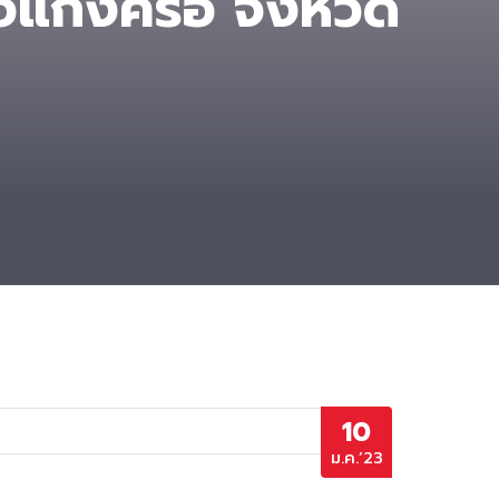
อแก้งคร้อ จังหวัด
10
ม.ค.’23