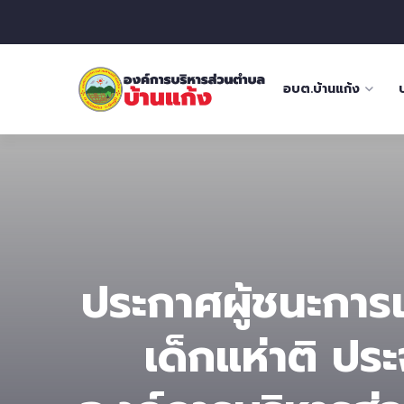
อบต.บ้านแก้ง
ประกาศผู้ชนะการ
เด็กแห่าติ ปร