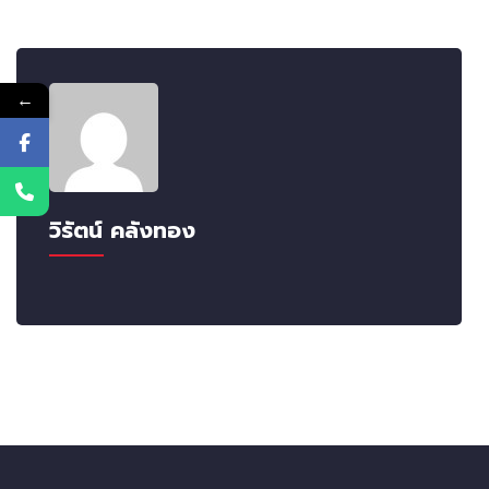
←
วิรัตน์ คลังทอง