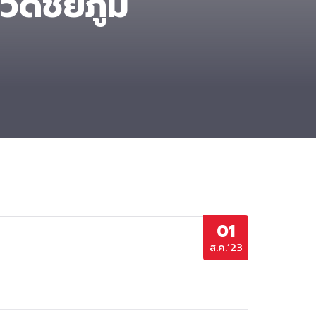
ัดชัยภูมิ
01
ส.ค.’23