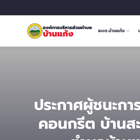
อบต.บ้านแก้ง
ประกาศผู้ชนะกา
คอนกรีต บ้านสะเ