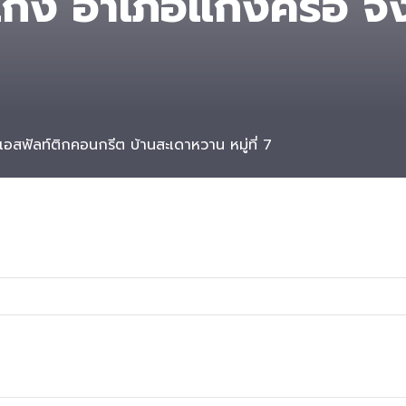
ก้ง อำเภอแก้งคร้อ จัง
อสฟัลท์ติกคอนกรีต บ้านสะเดาหวาน หมู่ที่ 7