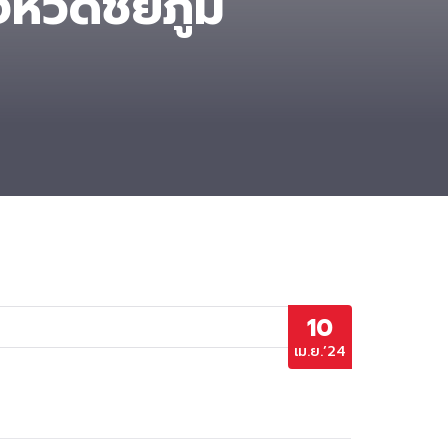
หวัดชัยภูมิ
10
เม.ย.’24