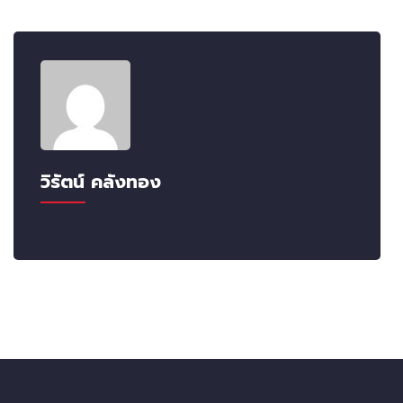
วิรัตน์ คลังทอง