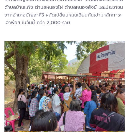
ตำบลบ้านแก้ง ตำบลหนองไผ่ ตำบลหนองสังข์ และประชาชน
จากอำเภอมัญจาคีรี ผลัดเปลี่ยนหมุนเวียนกันเข้ามาสักการะ
เจ้าพ่อฯ ในวันนี้ กว่า 2,000 ราย