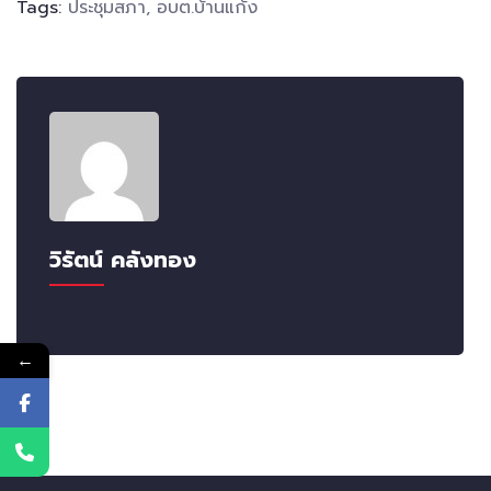
Tags:
ประชุมสภา
,
อบต.บ้านแก้ง
วิรัตน์ คลังทอง
←