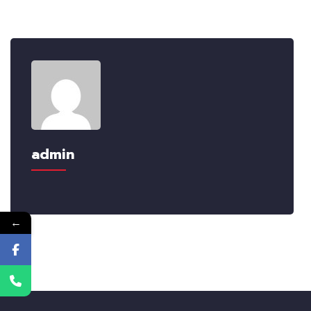
admin
←