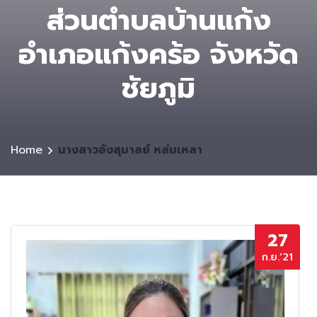
ส่วนตําบลบ้านแก้ง
อำเภอแก้งคร้อ จังหวัด
ชัยภูมิ
Home
นางสาวอังสุมาลย์ หล่มเหลา
27
ก.ย.’21