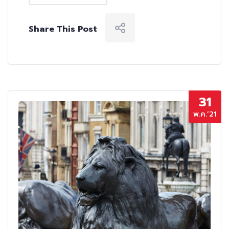
Share This Post
31
พ.ค.’21