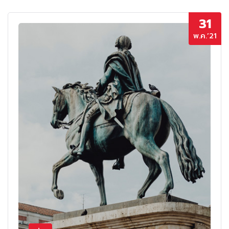
31
พ.ค.’21