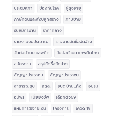
ประชุมสภา
ป้องกันโรค
ผู้สูงอายุ
ภาษีที่ดินและสิ่งปลูกสร้าง
ภาษีป้าย
รับสมัครงาน
ราคากลาง
รายงานงบประมาณ
รายงานจัดซื้อจัดจ้าง
วันต่อต้านยาเสพติด
วันต่อต้านยาเสพติดโลก
สมัครงาน
สรุปจัดซื้อจัดจ้าง
สัญญาประชาคม
สัญญาประชาชน
สาธารณสุข
อถล.
อบต.บ้านแก้ง
อบรม
อปพร
เบี้ยยังชีพ
เลือกตั้ง69
แผนการใช้จ่ายเงิน
โครงการ
โควิด 19