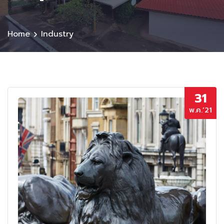
Home
Industry
31
พ.ค.’21