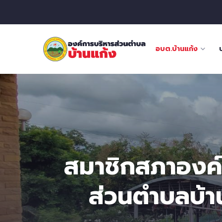
อบต.บ้านแก้ง
สมาชิกสภาองค์
ส่วนตําบลบ้า