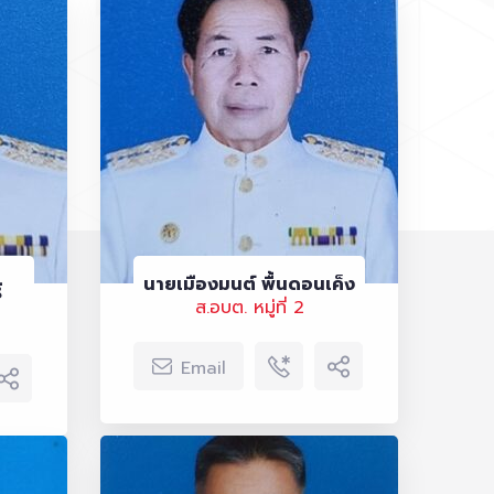
นายเมืองมนต์ พื้นดอนเค็ง
ิ
ส.อบต. หมู่ที่ 2
Email