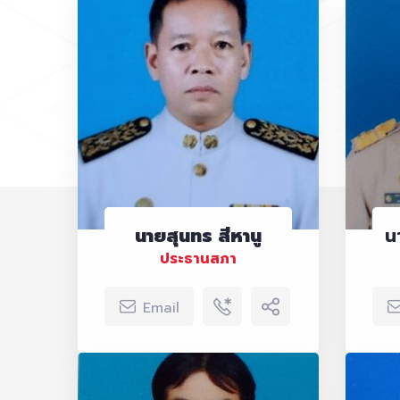
นายสุนทร สีหานู
น
ประธานสภา
Email