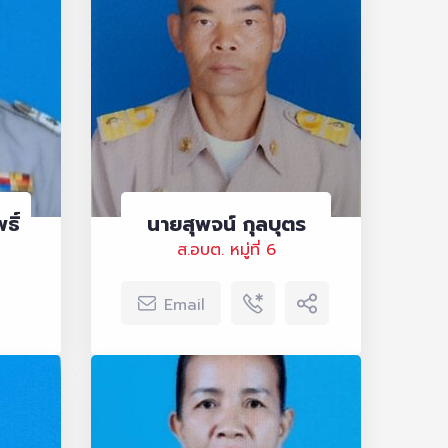
ธิ์
นายสุพจน์ กุลบุตร
ส.อบต. หมู่ที่ 6
Email