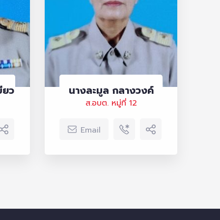
ียว
นางละมูล กลางวงค์
ส.อบต. หมู่ที่ 12
Email