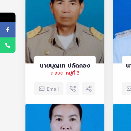
←
นายบุญเท ปลัดกอง
น
ส.อบต. หมู่ที่ 3
Email