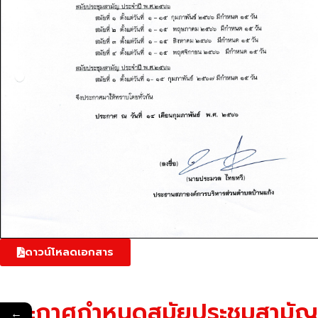
ดาวน์โหลดเอกสาร
ประกาศกำหนดสมัยประชุมสามัญ
←