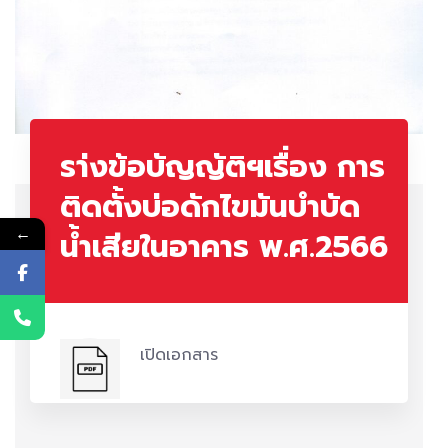
รา่งข้อบัญญัติฯเรื่อง การ
ติดตั้งบ่อดักไขมันบำบัด
←
น้ำเสียในอาคาร พ.ศ.2566
เปิดเอกสาร